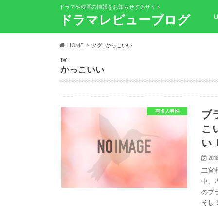
ドラマや映画の情報をお知らせするサイト
ドラマレビューブログ
HOME
タグ : かっこいい
TAG
かっこいい
ブ
有名人男性
こ
い
2018
二宮
中、
のブ
そし