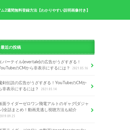
アム2週間無料登録方法【わかりやすい説明画像付き】
半分青い記事まとめ
プ
最近の投稿
エバーテイル(evertale)の広告がうざすぎる！
YouTubeのCMから非表示にするには？
2021.05.16
魔剣伝説の広告がうざすぎる！YouTubeのCMか
ら非表示にするには？
2021.05.14
仮面ライダーゼロワン飛電アルトのギャグ(ダジャ
レ)全話まとめ！動画見逃し視聴方法も紹介
2019.09.25