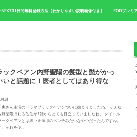
U-NEXT31日間無料登録方法【わかりやすい説明画像付き】
FODプレミ
NHK朝ドラ
サイトマッ
ラックペアン内野聖陽の髪型と髭がかっ
いいと話題に！医者としてはあり得な
！
.04.24
和也さん主演のドラマブラックペアンついに始まりましたね。 そんな
内野聖陽演じる佐伯が1話からとても目立っていましたね。 タイトル
ラックペアンとは黒い止血用のペンチみたいなやつだったんですね。
て、それを使…