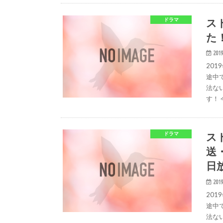
ス
ドラマ
た
2019
20
途中
法な
す！ 
ス
ドラマ
送
日
2019
20
途中
法な