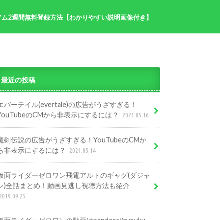
アム2週間無料登録方法【わかりやすい説明画像付き】
半分青い記事まとめ
プ
最近の投稿
エバーテイル(evertale)の広告がうざすぎる！
YouTubeのCMから非表示にするには？
2021.05.16
魔剣伝説の広告がうざすぎる！YouTubeのCMか
ら非表示にするには？
2021.05.14
仮面ライダーゼロワン飛電アルトのギャグ(ダジャ
レ)全話まとめ！動画見逃し視聴方法も紹介
2019.09.25