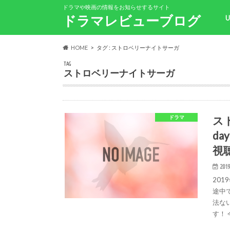
ドラマや映画の情報をお知らせするサイト
ドラマレビューブログ
HOME
タグ : ストロベリーナイトサーガ
TAG
ストロベリーナイトサーガ
ス
ドラマ
da
視
2019
20
途中
法な
す！ 