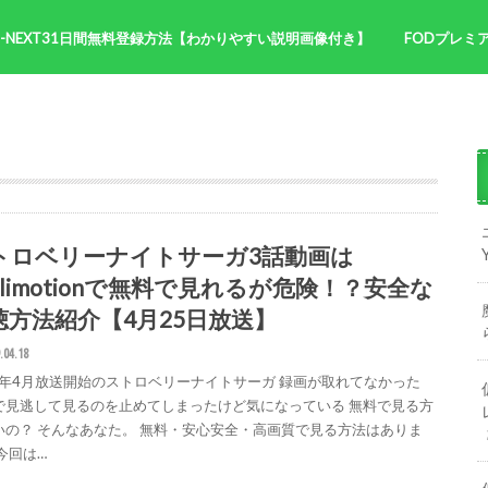
U-NEXT31日間無料登録方法【わかりやすい説明画像付き】
FODプレミ
NHK朝ドラ
サイトマッ
トロベリーナイトサーガ3話動画は
ylimotionで無料で見れるが危険！？安全な
聴方法紹介【4月25日放送】
.04.18
19年4月放送開始のストロベリーナイトサーガ 録画が取れてなかった
で見逃して見るのを止めてしまったけど気になっている 無料で見る方
いの？ そんなあなた。 無料・安心安全・高画質で見る方法はありま
今回は…