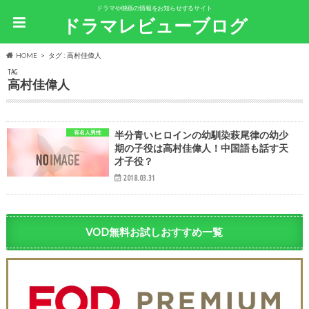
ドラマや映画の情報をお知らせするサイト
ドラマレビューブログ
HOME
タグ : 高村佳偉人
TAG
高村佳偉人
有名人男性
半分青いヒロインの幼馴染萩尾律の幼少
期の子役は高村佳偉人！中国語も話す天
才子役？
2018.03.31
VOD無料お試しおすすめ一覧