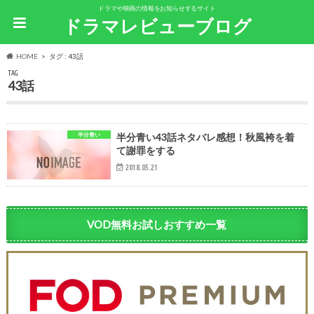
ドラマや映画の情報をお知らせするサイト
ドラマレビューブログ
HOME
タグ : 43話
TAG
43話
半分青い
半分青い43話ネタバレ感想！秋風袴を着
て謝罪をする
2018.05.21
VOD無料お試しおすすめ一覧