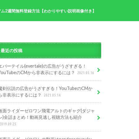
アム2週間無料登録方法【わかりやすい説明画像付き】
半分青い記事まとめ
プ
最近の投稿
エバーテイル(evertale)の広告がうざすぎる！
YouTubeのCMから非表示にするには？
2021.05.16
魔剣伝説の広告がうざすぎる！YouTubeのCMか
ら非表示にするには？
2021.05.14
仮面ライダーゼロワン飛電アルトのギャグ(ダジャ
レ)全話まとめ！動画見逃し視聴方法も紹介
2019.09.25