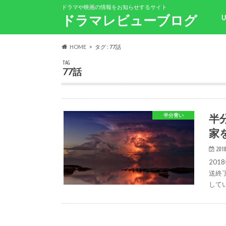
ドラマや映画の情報をお知らせするサイト
ドラマレビューブログ
HOME
タグ : 77話
TAG
77話
半
半分青い
家
2018
20
送終
してい