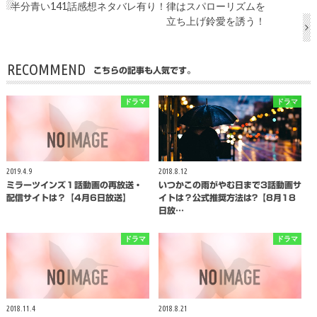
半分青い141話感想ネタバレ有り！律はスパローリズムを
立ち上げ鈴愛を誘う！
RECOMMEND
こちらの記事も人気です。
ドラマ
ドラマ
2019.4.9
2018.8.12
ミラーツインズ１話動画の再放送・
いつかこの雨がやむ日まで3話動画サ
配信サイトは？【4月6日放送】
イトは？公式推奨方法は?【8月18
日放…
ドラマ
ドラマ
2018.11.4
2018.8.21