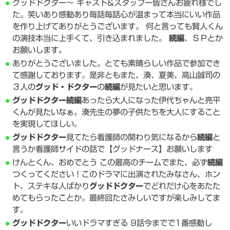
グッドドクター～ キャスト&スタッフ一皆さんお疲れ様でし
た。笑いあり感動あり毎話毎話心が温まって本当にいい作品
を作り上げてありがとうございます。 何と言っても賢人くん
の演技本当に上手くて、引き込まれました。
続編
、ＳＰとか
お願いします。
ありがとうございました。とても素晴らしい作品で参加でき
て感謝しております。是非ともまた、湊、夏美、高山誠司の
３人の
グッド・ドクター
の
続編
が見たいと思います。
グッドドクター
続編
あったら大人になった伊代ちゃんと亮平
くんが見たいなぁ。湊先生の夢の子供たちを大人にすること
を実現してほしい。
グッドドクター
見てたら看護師の関わり気になるから
続編
と
言うか看護師サイドの話で【グッドナース】お願いします
けんとくん、おめでとう この最高のチームでまた、必ず
続編
つくってください！このドラマに出演されたみなさん、ホン
ト、ステキな人ばかり
グッドドクター
でどれだけ心をあたた
めてもらったことか。最終回たさみしいですが楽しみしてま
す。
グッドドクター
いいドラマすぎる 9話今までで1番感動し