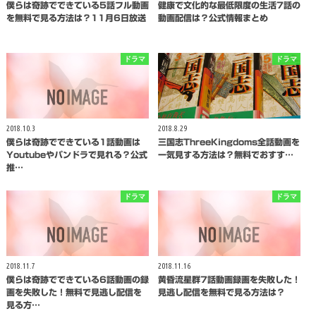
僕らは奇跡でできている5話フル動画
健康で文化的な最低限度の生活7話の
を無料で見る方法は？11月6日放送
動画配信は？公式情報まとめ
ドラマ
ドラマ
2018.10.3
2018.8.29
僕らは奇跡でできている1話動画は
三国志ThreeKingdoms全話動画を
Youtubeやパンドラで見れる？公式
一気見する方法は？無料でおすす…
推…
ドラマ
ドラマ
2018.11.7
2018.11.16
僕らは奇跡でできている6話動画の録
黄昏流星群7話動画録画を失敗した！
画を失敗した！無料で見逃し配信を
見逃し配信を無料で見る方法は？
見る方…