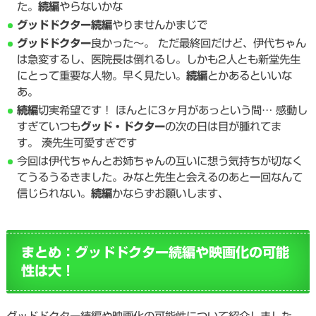
た。
続編
やらないかな
グッドドクター
続編
やりませんかまじで
グッドドクター
良かった～。 ただ最終回だけど、伊代ちゃん
は急変するし、医院長は倒れるし。しかも2人とも新堂先生
にとって重要な人物。早く見たい。
続編
とかあるといいな
あ。
続編
切実希望です！ ほんとに3ヶ月があっという間… 感動し
すぎていつも
グッド・ドクター
の次の日は目が腫れてま
す。 湊先生可愛すぎです
今回は伊代ちゃんとお姉ちゃんの互いに想う気持ちが切なく
てうるうるきました。みなと先生と会えるのあと一回なんて
信じられない。
続編
かならずお願いします、
まとめ：グッドドクター続編や映画化の可能
性は大！