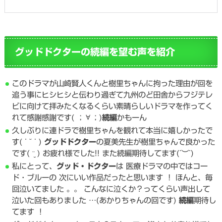
グッドドクターの続編を望む声を紹介
このドラマが山崎賢人くんと樹里ちゃんに拘った理由が回を
追う事にヒシヒシと伝わり過ぎて九州のど田舎からフジテレ
ビに向けて拝みたくなるくらい素晴らしいドラマを作ってく
れて感謝感謝です( ；∀；)
続編
かもーん
久しぶりに連ドラで樹里ちゃんを観れて本当に嬉しかったで
す( ˙ ˘ ˙ )
グッドドクター
の夏美先生が樹里ちゃんで良かった
です( ¨̮ ) お疲れ様でした!! また続編期待してます(˙︶˙)
私にとって、
グッド・ドクター
は 医療ドラマの中ではコー
ド・ブルーの 次にいい作品だったと思います ！ ほんと、毎
回泣いてました 。。 こんなに泣くか？ってくらい声出して
泣いた回もありました …(あかりちゃんの回です)
続編
期待し
てます ！