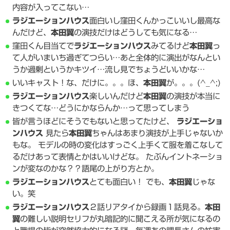
内容が入ってこない…
ラジエーションハウス
面白いし窪田くんかっこいいし最高な
んだけど、
本田翼
の演技だけはどうしても気になる…
窪田くん目当てで
ラジエーションハウス
みてるけど
本田翼
っ
て人がいまいち過ぎてつらい…あと全体的に演出がなんとい
うか過剰というかキツイ…流し見でちょうどいいかな…
いいキャスト！な、だけに。。。ほ、
本田翼
が。。。(^_^;)
ラジエーションハウス
楽しいんだけど
本田翼
の演技が本当に
きつくてな…どうにかならんか…って思ってしまう
皆が言うほどにそうでもないと思ってたけど、
ラジエーショ
ンハウス
見たら
本田翼
ちゃんはあまり演技が上手じゃないか
もな。 モデルの時の変化はすっごく上手くて服を着こなして
るだけあって表情とかはいいけどな。 たぶんイントネーショ
ンが変なのかな？？語尾の上がり方とか。
ラジエーションハウス
とても面白い！ でも、
本田翼
じゃな
い。笑
ラジエーションハウス
２話リアタイから録画１話見る。
本田
翼
の難しい説明セリフが丸暗記的に聞こえる所が気になるの