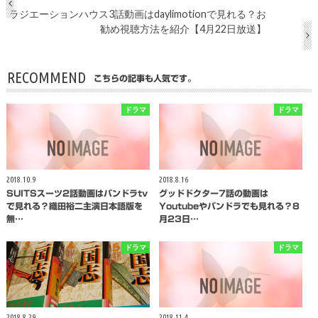
ラジエーションハウス3話動画はdaylimotionで見れる？お
勧め視聴方法を紹介【4月22日放送】
RECOMMEND
こちらの記事も人気です。
ドラマ
ドラマ
2018.10.9
2018.8.16
SUITSスーツ2話動画はパンドラtv
グッドドクター7話の動画は
で見れる？織田裕二主演日本語版を
Youtubeやパンドラでも見れる？8
無…
月23日…
ドラマ
ドラマ
2018.8.29
2018.11.4