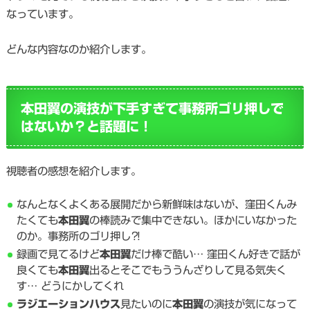
なっています。
どんな内容なのか紹介します。
本田翼の演技が下手すぎて事務所ゴリ押しで
はないか？と話題に！
視聴者の感想を紹介します。
なんとなくよくある展開だから新鮮味はないが、窪田くんみ
たくても
本田翼
の棒読みで集中できない。ほかにいなかった
のか。事務所のゴリ押し⁈
録画で見てるけど
本田翼
だけ棒で酷い… 窪田くん好きで話が
良くても
本田翼
出るとそこでもううんざりして見る気失く
す… どうにかしてくれ
ラジエーションハウス
見たいのに
本田翼
の演技が気になって