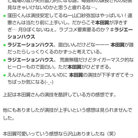
と職場の皆が突然協力的になる謎。毎週あの課長さんの妨害
見なきゃいけないのかと思うと疲れるな…。
窪田くんは演技安定してるねー山口紗弥加はやっぱいい！遠
憲さんは当たり前に上手いし。だからこそ
本田翼
が浮きす
ぎ… 月9ぽくないねぇ。ラブコメ要素要るのか？♯
ラジエー
ションハウス
ラジエーションハウス
、面白いんだけどなーーー
本田翼
が誰
だったらしっくりくるのかずっと考えている。
ラジエーションハウス
。 荒唐無稽だけどタイガーマスク的な
ヒーローもので面白い。ただ
本田翼
がひどすぎる。
えんけんさんカッコいいのに
本田翼
の演技が下手すぎてそっ
ちばっか気になる(-_-)
上記は本田翼さんの演技を酷評している方の感想です。
他にもありましたが演技が上手いという感想は見られませんで
した。
本田翼可愛いっていう感想なら沢山ありましたね（笑）