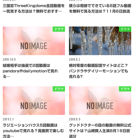
三国志ThreeKingdoms全話動画を
僕らは奇跡でできている5話フル動画
一気見する方法は？無料でおすす…
を無料で見る方法は？11月6日放送
ドラマ
ドラマ
2018.10.9
2018.8.2
結婚相手は抽選で2話動画は
絶対零度の動画配信サイトはどこ？
pandoraやdailymotionで見れ
パンドラやデイリーモーションでも
る…
見れる?
ドラマ
ドラマ
2019.5.1
2018.8.9
ラジエーションハウス5話動画は
グッドドクター6話の動画の無料公式
youtubeで見れる？高画質で楽しむ
サイトは？山崎賢人主演8月16日放
方法…
送分