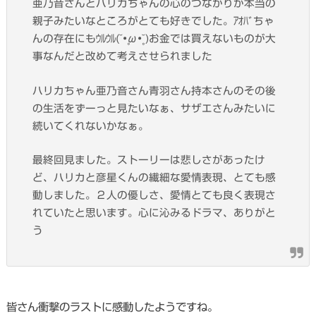
亜乃音さんとハリカちゃんの心のつながりが本当の
親子みたいなところがとても好きでした。ｱｵﾊﾞちゃ
んの存在にもｳﾙｳﾙ(˘•̥ω•̥˘)お金では買えないものが大
事なんだと改めて考えさせられました
ハリカちゃん亜乃音さん青羽さん持本さんのその後
の生活をずーっと見たいなぁ、サザエさんみたいに
続いてくれないかなぁ。
最終回見ました。ストーリーは悲しさがあったけ
ど、ハリカと彦星くんの繊細な愛情表現、とても感
動しました。２人の優しさ、愛情とても良く表現さ
れていたと思います。心に沁みるドラマ、ありがと
う
皆さん衝撃のラストに感動したようですね。