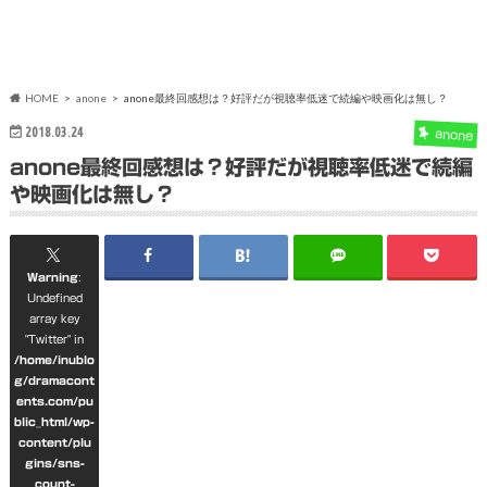
HOME
anone
anone最終回感想は？好評だが視聴率低迷で続編や映画化は無し？
2018.03.24
anone
anone最終回感想は？好評だが視聴率低迷で続編
や映画化は無し？
Warning
:
Undefined
array key
"Twitter" in
/home/inublo
g/dramacont
ents.com/pu
blic_html/wp-
content/plu
gins/sns-
count-