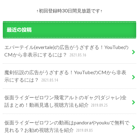
↑初回登録時30日間見放題です↑
最近の投稿
エバーテイル(evertale)の広告がうざすぎる！YouTubeの
CMから非表示にするには？
2021.05.16
魔剣伝説の広告がうざすぎる！YouTubeのCMから非表
示にするには？
2021.05.14
仮面ライダーゼロワン飛電アルトのギャグ(ダジャレ)全
話まとめ！動画見逃し視聴方法も紹介
2019.09.25
仮面ライダーゼロワンの動画はpandoraやyoukuで無料で
見れる？お勧め視聴方法を紹介
2019.09.05