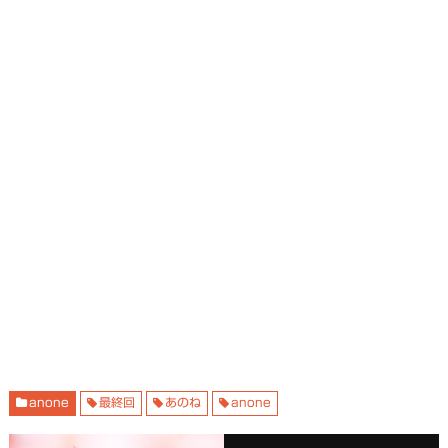
anone
最終回
あのね
anone