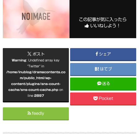
この記事が気に入ったら
いいねしよう！
ポスト
シェア
Warning
: Undefined array key
"Twitter" in
はてブ
/home/inublog/dramacontents.co
m/public_html/wp-
送る
content/plugins/sns-count-
cache/sns-count-cache.php
on
line
2897
Pocket
feedly