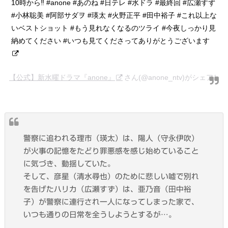
10時から‼ #anone #あのね #日テレ #水ドラ #最終回 #広瀬すず
#小林聡美 #阿部サダヲ #瑛太 #火野正平 #田中裕子 #これ以上な
いベストショット #もう見れなくなるのツライ #今夜しっかり見
納めてください #いつも見てくださってありがとうございます
【公式】新水曜ドラマ『anone』
さん(@anone_ntv)がシェアし
警察に追われる
理市（瑛太）
は、
陽人（守永伊吹）
が火事の記憶をたどり罪悪感を感じ始めていること
に気づき、動揺していた。
そして、
彦星（清水尋也）
のために悲しい嘘で別れ
を告げた
ハリカ（広瀬すず）
は、
亜乃音（田中裕
子）
が警察に連行され一人になってしまった家で、
いつも通りの日常を全うしようとするが…。