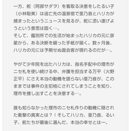
一方、
舵（阿部サダヲ）
を看取る決意をした
るい子
（小林聡美）
は逃亡先の温泉宿で亜乃音とハリカが
捕まったというニュースを見るが、舵に添い遂げよ
うという意思は固く…。
そして、鑑別所での生活が始まったハリカの元に彦
星から、ある決断を綴った手紙が届く。数ヶ月後、
ハリカの元には予期せぬ面会客が現れるのだが…。
やがて少年院を出たハリカは、指名手配中の理市が
ニセ札を使い続ける中、弁護を担当する
万平（火野
正平）
にさえ本当の動機を語らない亜乃音が、この
ままでは事件の主犯格にされてしまうことを知り、
理市を捜し出すことを決意する…。
誰も知らなかった理市のニセ札作りの動機に隠され
た衝撃の真実とは？！そしてハリカ、亜乃音、るい
子、舵たちが最後に選んだ、本当の幸せとはー。