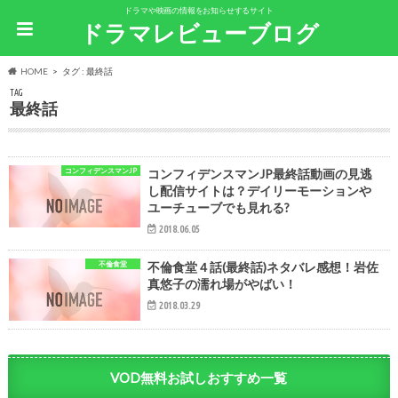
ドラマや映画の情報をお知らせするサイト
ドラマレビューブログ
HOME
タグ : 最終話
TAG
最終話
コンフィデンスマンJP
コンフィデンスマンJP最終話動画の見逃
し配信サイトは？デイリーモーションや
ユーチューブでも見れる?
2018.06.05
不倫食堂
不倫食堂４話(最終話)ネタバレ感想！岩佐
真悠子の濡れ場がやばい！
2018.03.29
VOD無料お試しおすすめ一覧