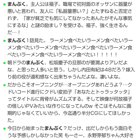
まんぷく
。主人公は福子。職場で初対面のオッサンに器量が
悪いと言われ、友人に「私器量悪い？」とたずねると否定さ
れず、「家が貧乏でも気にしてなかったあんたがそんな事気
にするな」と謎の励まし？を受ける。福子、強く生きるん
だ…！
まんぷく
1話見た。 ラーメン食べたいラーメン食べたいラー
メン食べたいラーメン食べたいラーメン食べたいラーメン食
べたいラーメン食べたいラーメン食べたい！！！！！
朝ドラの
まんぷく
、松坂慶子の旦那のが要潤よりアレだよ
な、と思った人多いと思う。しかし内田有紀は48だろ？嫁入
り前の役が違和感なく出来ちゃうんだよな。凄いよな。
だからこそオープニングが…オープニングあれどうよ？…ク
ドいコード進行にクドい変拍子「あなたとトゥラッタッタ」
ってタイトルに背骨がムズムズする。そして映像が何故福子
の怪しいPVみたいな作りになってんのw そこはそんなに画
期的じゃなくていいから、今迄通り半分CGにしてほしかっ
た。
今日から始まった
まんぷく
？だっけ、出だしからもう面白そ
うな予感しかしなかった笑 もーさー、永野芽郁ちゃん大好き