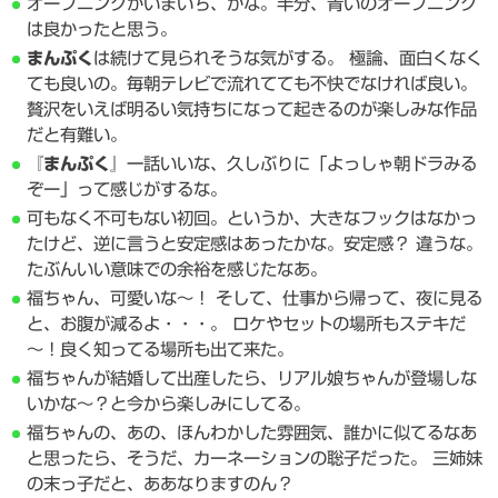
オープニングがいまいち、かな。半分、青いのオープニング
は良かったと思う。
まんぷく
は続けて見られそうな気がする。 極論、面白くなく
ても良いの。毎朝テレビで流れてても不快でなければ良い。
贅沢をいえば明るい気持ちになって起きるのが楽しみな作品
だと有難い。
『
まんぷく
』一話いいな、久しぶりに「よっしゃ朝ドラみる
ぞー」って感じがするな。
可もなく不可もない初回。というか、大きなフックはなかっ
たけど、逆に言うと安定感はあったかな。安定感？ 違うな。
たぶんいい意味での余裕を感じたなあ。
福ちゃん、可愛いな～！ そして、仕事から帰って、夜に見る
と、お腹が減るよ・・・。 ロケやセットの場所もステキだ
～！良く知ってる場所も出て来た。
福ちゃんが結婚して出産したら、リアル娘ちゃんが登場しな
いかな～？と今から楽しみにしてる。
福ちゃんの、あの、ほんわかした雰囲気、誰かに似てるなあ
と思ったら、そうだ、カーネーションの聡子だった。 三姉妹
の末っ子だと、ああなりますのん？