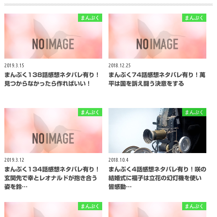
まんぷく
まんぷく
2019.3.15
2018.12.25
まんぷく138話感想ネタバレ有り！
まんぷく74話感想ネタバレ有り！萬
見つからなかったら作ればいい！
平は国を訴え闘う決意をする
まんぷく
まんぷく
2019.3.12
2018.10.4
まんぷく134話感想ネタバレ有り！
まんぷく4話感想ネタバレ有り！咲の
玄関先で幸とレオナルドが抱き合う
結婚式に福子は立花の幻灯機を使い
姿を鈴…
皆感動…
まんぷく
まんぷく