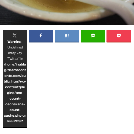
Warning
:
Undefined
array key
"Twitter" in
/home/inublo
g/dramacont
ents.com/pu
blic_html/wp-
content/plu
gins/sns-
count-
cache/sns-
count-
cache.php
on
line
2897