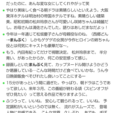
だったのに、あんな変な女にしてくれやがって笑
やはり美味しく食べる朝ドラは素晴らしいといえよう。大阪
東洋ホテルは明治村の帝国ホテルですね。素晴らしい建築
美。昭和初期の松井玲奈さんが可愛いし咲姉ちゃんは綺麗だ
し。お母さんは満佐さんでした。語りはあしだまなだよっ！
今年は一年通じて松坂慶子さんが母親役なのね。（西郷どん
→
まんぷく
） しかもゲゲゲの女房が今作ヒロインの姉ちゃん
役とは何気にキャストも豪華だな〜。
もう、内田有紀ってだけで視聴決定。 松井玲奈まで。 半分
青い、があったからか、何この安定感って感じ。
録画しといた
まんぷく
見て、カップヌードル開けようかどう
か葛藤している…こんな時間だけど食べていいかな。うん今
日晩御飯食べそびれたし良いってことにするー
15分があっという間に過ぎた。やっぱり、朝ドラはこうであ
って欲しい。来年３月、この番組が終わる頃〈スピンオフが
ぜひ見たい〉って思える作品で有りますように。
ふつうって、いいね。 安心して観られるって、いいね。 予
定調和がいいというのでは無く、 流れがスムーズで、 登場
人物に共感できる。 こんな世界、久しぶり。 あでも、ぎぼ