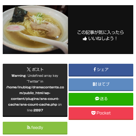
この記事が気に入ったら
いいねしよう！
ポスト
シェア
Warning
: Undefined array key
"Twitter" in
はてブ
/home/inublog/dramacontents.co
m/public_html/wp-
送る
content/plugins/sns-count-
cache/sns-count-cache.php
on
line
2897
Pocket
feedly