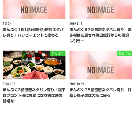
2019.4.1
2019.1.15
まんぷく151話(最終話)感想ネタバ
まんぷく87話感想ネタバレ有り！喜
レ有り！ハッピーエンドで終わる
多村は左遷され梅田銀行からの融資
は引き…
まんぷく
まんぷく
2018.10.3
2018.10.29
まんぷく3話感想ネタバレ有り！福子
まんぷく25話感想ネタバレ有り！終
はフロント係に異動になり鈴は咲の
戦し福子達は大阪に帰る
結婚を…