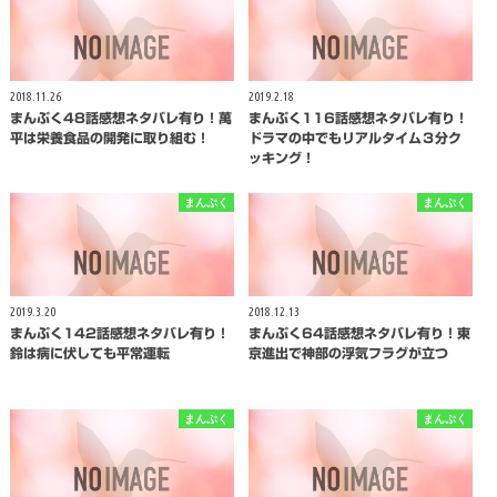
2018.11.26
2019.2.18
まんぷく48話感想ネタバレ有り！萬
まんぷく116話感想ネタバレ有り！
平は栄養食品の開発に取り組む！
ドラマの中でもリアルタイム３分ク
ッキング！
まんぷく
まんぷく
2019.3.20
2018.12.13
まんぷく142話感想ネタバレ有り！
まんぷく64話感想ネタバレ有り！東
鈴は病に伏しても平常運転
京進出で神部の浮気フラグが立つ
まんぷく
まんぷく