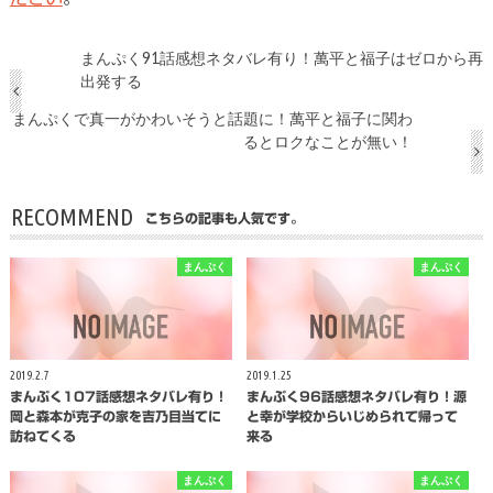
まんぷく91話感想ネタバレ有り！萬平と福子はゼロから再
出発する
まんぷくで真一がかわいそうと話題に！萬平と福子に関わ
るとロクなことが無い！
RECOMMEND
こちらの記事も人気です。
まんぷく
まんぷく
2019.2.7
2019.1.25
まんぷく107話感想ネタバレ有り！
まんぷく96話感想ネタバレ有り！源
岡と森本が克子の家を吉乃目当てに
と幸が学校からいじめられて帰って
訪ねてくる
来る
まんぷく
まんぷく