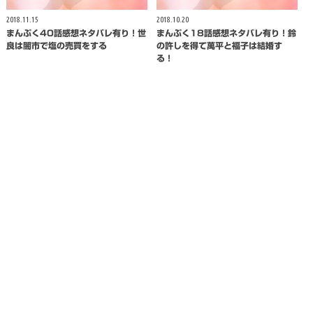
2018.11.15
2018.10.20
まんぷく40話感想ネタバレ有り！世
まんぷく18話感想ネタバレ有り！鈴
良は闇市で塩の売買をする
の許しを得て萬平と福子は結婚す
る！