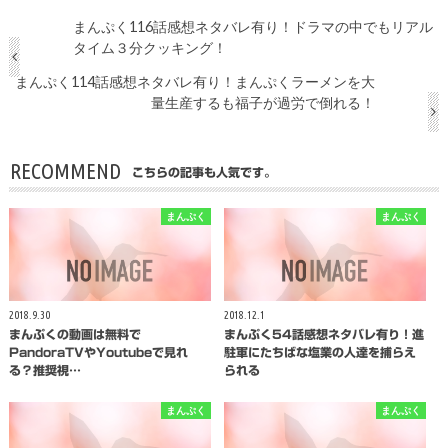
まんぷく116話感想ネタバレ有り！ドラマの中でもリアル
タイム３分クッキング！
まんぷく114話感想ネタバレ有り！まんぷくラーメンを大
量生産するも福子が過労で倒れる！
RECOMMEND
こちらの記事も人気です。
まんぷく
まんぷく
2018.9.30
2018.12.1
まんぷくの動画は無料で
まんぷく54話感想ネタバレ有り！進
PandoraTVやYoutubeで見れ
駐軍にたちばな塩業の人達を捕らえ
る？推奨視…
られる
まんぷく
まんぷく