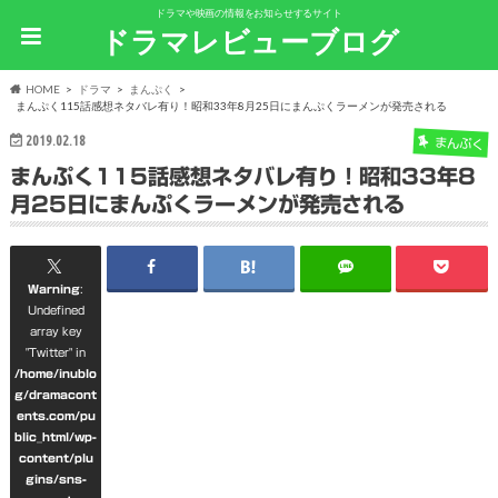
ドラマや映画の情報をお知らせするサイト
ドラマレビューブログ
HOME
ドラマ
まんぷく
まんぷく115話感想ネタバレ有り！昭和33年8月25日にまんぷくラーメンが発売される
2019.02.18
まんぷく
まんぷく115話感想ネタバレ有り！昭和33年8
月25日にまんぷくラーメンが発売される
Warning
:
Undefined
array key
"Twitter" in
/home/inublo
g/dramacont
ents.com/pu
blic_html/wp-
content/plu
gins/sns-