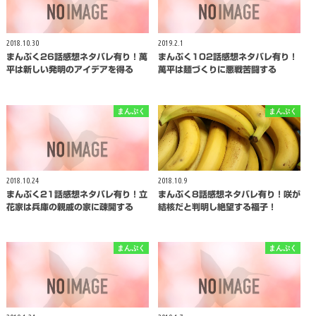
2018.10.30
2019.2.1
まんぷく26話感想ネタバレ有り！萬
まんぷく102話感想ネタバレ有り！
平は新しい発明のアイデアを得る
萬平は麺づくりに悪戦苦闘する
まんぷく
まんぷく
2018.10.24
2018.10.9
まんぷく21話感想ネタバレ有り！立
まんぷく8話感想ネタバレ有り！咲が
花家は兵庫の親戚の家に疎開する
結核だと判明し絶望する福子！
まんぷく
まんぷく