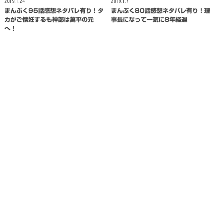
2019.1.24
2019.1.7
まんぷく95話感想ネタバレ有り！タ
まんぷく80話感想ネタバレ有り！理
カがご懐妊するも神部は萬平の元
事長になって一気に8年経過
へ！