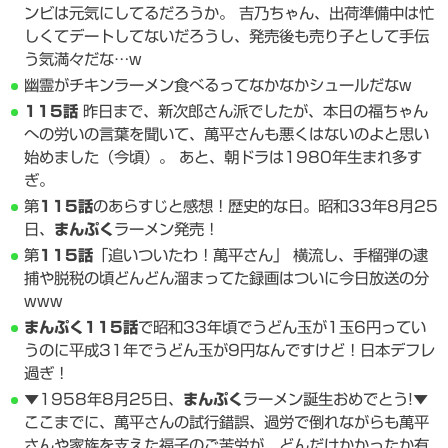
ンビは元気にしてるだろうか。 吉乃ちゃん、出荷準備中は忙
しくてデートしてないだろうし、発売後も売り子として手伝
う気満々だな…w
幽霊がチキンラーメン食べるってなかなかシュールだなw
115話
昨日まで、新次郎さん派でしたが、本日の福ちゃん
への労いの言葉を聞いて、萬平さんも悪くはないのよと思い
始めました（今頃）。 あと、朝ドラは1980年生まれ多す
ぎ。
第
115話
のあらすじと感想！歴史的な日。昭和33年8月25
日、
まんぷく
ラーメン発売！
第
115話
「追いついたわ！萬平さん」 横流し、手榴弾の逮
捕や脱税の頃どんどん溜まってた録画はついに今日放送の分
www
まんぷく
115話
で昭和33年頃でうどん玉が1玉6円ってい
うのに平成31年でうどん玉が9円なんですけど！日本デフレ
過ぎ！
▼1958年8月25日、
まんぷく
ラーメン誕生おめでとう!▼
ここまでに、萬平さんの試行錯誤、過労で倒れながらも萬平
さんや家族を支えた福子のご苦労が、どんだけかかったか有