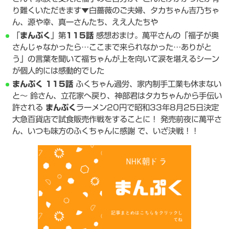
り難くいただきます▼白薔薇のご夫婦、タカちゃん吉乃ちゃ
ん、源や幸、真一さんたち、ええ人たちや
「
まんぷく
」第
115話
感想おまけ。萬平さんの「福子が奥
さんじゃなかったら…ここまで来られなかった…ありがと
う」の言葉を聞いて福ちゃんが上を向いて涙を堪えるシーン
が個人的には感動的でした
まんぷく
115話
ふくちゃん過労、家内制手工業も休まない
と〜 鈴さん、立花家へ戻り、神部君はタカちゃんから手伝い
許される
まんぷく
ラーメン20円で昭和33年8月25日決定
大急百貨店で試食販売作戦をすることに！ 発売前夜に萬平さ
ん、いつも味方のふくちゃんに感謝 で、いざ決戦！！