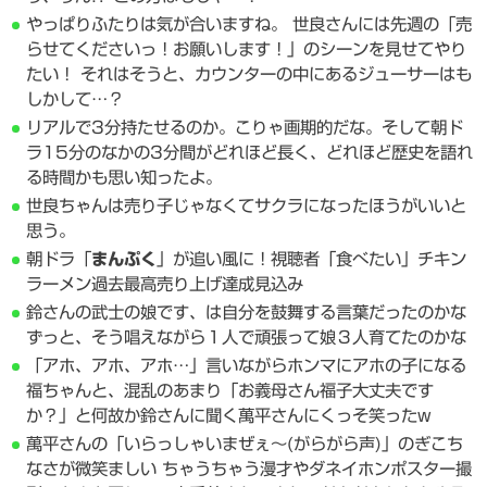
やっぱりふたりは気が合いますね。 世良さんには先週の「売
らせてくださいっ！お願いします！」のシーンを見せてやり
たい！ それはそうと、カウンターの中にあるジューサーはも
しかして…？
リアルで3分持たせるのか。こりゃ画期的だな。そして朝ド
ラ15分のなかの3分間がどれほど長く、どれほど歴史を語れ
る時間かも思い知ったよ。
世良ちゃんは売り子じゃなくてサクラになったほうがいいと
思う｡
朝ドラ「
まんぷく
」が追い風に！視聴者「食べたい」チキン
ラーメン過去最高売り上げ達成見込み
鈴さんの武士の娘です、は自分を鼓舞する言葉だったのかな
ずっと、そう唱えながら１人で頑張って娘３人育てたのかな
「アホ、アホ、アホ…」言いながらホンマにアホの子になる
福ちゃんと、混乱のあまり「お義母さん福子大丈夫です
か？」と何故か鈴さんに聞く萬平さんにくっそ笑ったw
萬平さんの「いらっしゃいまぜぇ～(がらがら声)」のぎこち
なさが微笑ましい ちゃうちゃう漫才やダネイホンポスター撮