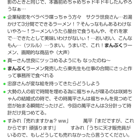
影のときと同じで、本番前めちゃめちゃドキドキしたんやろ
うなぁ…
企業秘密をベラベラ喋っちゃう方々 サクラ世良さん…お湯
かけて3分間でできるラーメン！？そんっなもんあるわけな
いやろ～↑ラーメンいうたら屋台で食うもんや、それを家
で…できたとして美味いわけがないぃ↑…おいおい、こんな
もん…（ツルル）…うまい。うまいで、これ！
まんぷく
ラー
メン、画期的な商品や（大声）
真一さん世良にツッコめるようにも なったのね〜
まんぷく
ラーメン発売したら東先生も仕事の合間にさっと作
って事務所で食べれる
忠彦さんが変な絵を持ってきたらどうしよう
大勢の人の前で時間を埋める為に福ちゃんが喋るのは咲姉ち
ゃんの結婚式の時で、その時萬平さんは福ちゃんを見つめて
恋が始まる瞬間だったけど、今回の萬平さんは3分計って時
計だけ見つめてる。
すみれ「売れますかぁ? ww」 萬平「まだですが、これ
からです! 頑張ります!」 すみれ「うちに天才販売員が
いるので、もしどうしても売れなかったら言うてください。