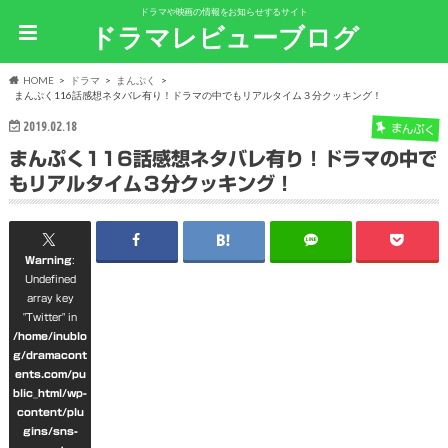
ドラマや映画の情報をお知らせするサイト
ドラマレビューブログ
HOME
ドラマ
まんぷく
まんぷく116話感想ネタバレ有り！ドラマの中でもリアルタイム３分クッキング！
2019.02.18
まんぷく
まんぷく116話感想ネタバレ有り！ドラマの中で
もリアルタイム３分クッキング！
Warning
:
Undefined
array key
"Twitter" in
/home/inublo
g/dramacont
ents.com/pu
blic_html/wp-
content/plu
gins/sns-