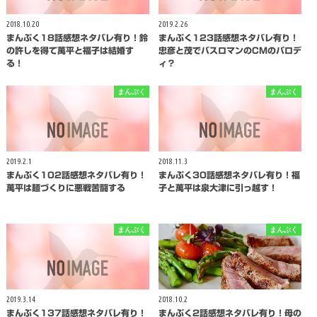
2018.10.20
2019.2.26
まんぷく18話感想ネタバレ有り！鈴
まんぷく123話感想ネタバレ有り！
の許しを得て萬平と福子は結婚す
忠彦と茂でバスロマンのCMのパロデ
る！
ィ？
まんぷく
まんぷく
2019.2.1
2018.11.3
まんぷく102話感想ネタバレ有り！
まんぷく30話感想ネタバレ有り！福
萬平は麺づくりに悪戦苦闘する
子と萬平は泉大津に引っ越す！
まんぷく
まんぷく
2019.3.14
2018.10.2
まんぷく137話感想ネタバレ有り！
まんぷく2話感想ネタバレ有り！母の