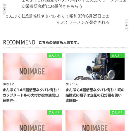
立栄養研究所にお墨付きをもらう
まんぷく115話感想ネタバレ有り！昭和33年8月25日にま
んぷくラーメンが発売される
RECOMMEND
こちらの記事も人気です。
まんぷく
まんぷく
2019.3.25
2018.10.4
まんぷく146話感想ネタバレ有り！
まんぷく4話感想ネタバレ有り！咲の
カップヌードルの火付け役の浅間山
結婚式に福子は立花の幻灯機を使い
荘事件…
皆感動…
まんぷく
まんぷく