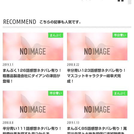
RECOMMEND
こちらの記事も人気です。
まんぷく
半分青い
2019.3.1
2018.8.22
まんぷく126話感想ネタバレ有り！
半分青い123話感想ネタバレ有り！
粗悪品製造会社にダイアンの津田が
マスコットキャラクター岐阜犬完
登場！
成！
半分青い
まんぷく
2018.8.8
2019.1.13
半分青い111話感想ネタバレ有り！
まんぷく85話感想ネタバレ有り！萬
鈴愛仕事を探すも見つからず
平は自宅と土地を担保に追加融資を