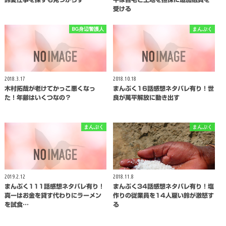
受ける
BG身辺警護人
まんぷく
2018.3.17
2018.10.18
木村拓哉が老けてかっこ悪くなっ
まんぷく16話感想ネタバレ有り！世
た！年齢はいくつなの？
良が萬平解放に動き出す
まんぷく
まんぷく
2019.2.12
2018.11.8
まんぷく111話感想ネタバレ有り！
まんぷく34話感想ネタバレ有り！塩
真一はお金を貸す代わりにラーメン
作りの従業員を14人雇い鈴が激怒す
を試食…
る