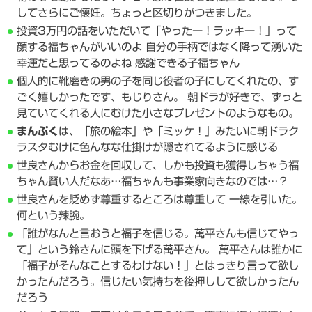
してさらにご懐妊。ちょっと区切りがつきました。
投資3万円の話をいただいて「やったー！ラッキー！」って
顔する福ちゃんがいいのよ 自分の手柄ではなく降って湧いた
幸運だと思ってるのよね 感謝できる子福ちゃん
個人的に靴磨きの男の子を同じ役者の子にしてくれたの、す
ごく嬉しかったです、もじりさん。 朝ドラが好きで、ずっと
見ていてくれる人にむけた小さなプレゼントのようなもの。
まんぷく
は、「旅の絵本」や「ミッケ！」みたいに朝ドラク
ラスタむけに色んなな仕掛けが隠されてるように感じる
世良さんからお金を回収して、しかも投資も獲得しちゃう福
ちゃん賢い人だなあ…福ちゃんも事業家向きなのでは…？
世良さんを貶めず尊重するところは尊重して 一線を引いた。
何という辣腕。
「誰がなんと言おうと福子を信じる。萬平さんも信じてやっ
て」という鈴さんに頭を下げる萬平さん。 萬平さんは誰かに
「福子がそんなことするわけない！」とはっきり言って欲し
かったんだろう。信じたい気持ちを後押しして欲しかったん
だろう