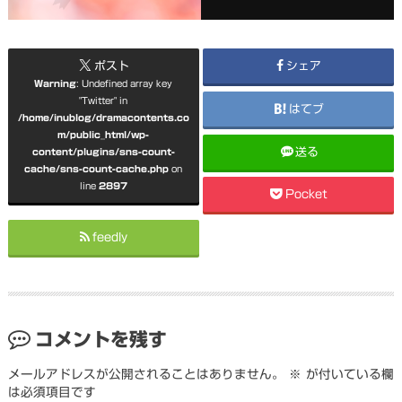
ポスト
シェア
Warning
: Undefined array key
"Twitter" in
はてブ
/home/inublog/dramacontents.co
m/public_html/wp-
送る
content/plugins/sns-count-
cache/sns-count-cache.php
on
line
2897
Pocket
feedly
コメントを残す
メールアドレスが公開されることはありません。
※
が付いている欄
は必須項目です