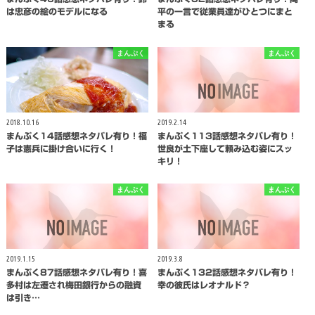
は忠彦の絵のモデルになる
平の一言で従業員達がひとつにまと
まる
まんぷく
まんぷく
2018.10.16
2019.2.14
まんぷく14話感想ネタバレ有り！福
まんぷく113話感想ネタバレ有り！
子は憲兵に掛け合いに行く！
世良が土下座して頼み込む姿にスッ
キリ！
まんぷく
まんぷく
2019.1.15
2019.3.8
まんぷく87話感想ネタバレ有り！喜
まんぷく132話感想ネタバレ有り！
多村は左遷され梅田銀行からの融資
幸の彼氏はレオナルド？
は引き…