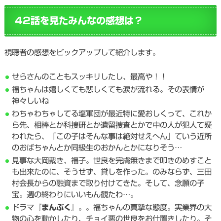
42話を見たみんなの感想は？
視聴者の感想をピックアップして紹介します。
せらさんのこともスッキリしたし、最高や！！
福ちゃんは嬉しくても悲しくても涙が流れる。その表情が
神々しいね
わちゃわちゃしてる塩軍団が最近特に愛おしくって、これか
ら先、相棒とか科捜研とか遺留捜査とかで中の人が犯人て疑
われたら、「この子はそんな事は絶対せえへん」ていう近所
のおばちゃんとか同級生のおかんとかになりそう…
見事な大岡裁き、福子。世良を完膚無きまで叩きのめすこと
も出来たのに、そうせず、貸しを作った。のみならず、三田
村会長からの融資まで取り付けてきた。そして、念願の子
宝。週の終わりにいいもん観たわ…。
ドラマ『
まんぷく
』。。福ちゃんの真摯な態度。実業界の大
物の心を動かしたり、チョイ悪の世良をお仕置きしたり。そ