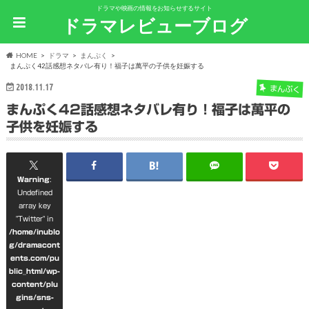
ドラマや映画の情報をお知らせするサイト
ドラマレビューブログ
HOME
ドラマ
まんぷく
まんぷく42話感想ネタバレ有り！福子は萬平の子供を妊娠する
2018.11.17
まんぷく
まんぷく42話感想ネタバレ有り！福子は萬平の
子供を妊娠する
Warning
:
Undefined
array key
"Twitter" in
/home/inublo
g/dramacont
ents.com/pu
blic_html/wp-
content/plu
gins/sns-