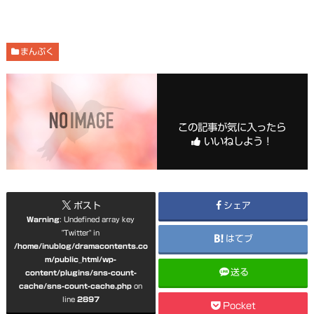
まんぷく
この記事が気に入ったら
いいねしよう！
ポスト
シェア
Warning
: Undefined array key
"Twitter" in
はてブ
/home/inublog/dramacontents.co
m/public_html/wp-
送る
content/plugins/sns-count-
cache/sns-count-cache.php
on
line
2897
Pocket