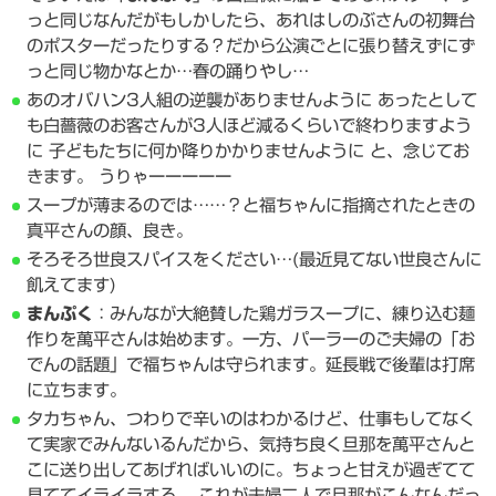
っと同じなんだがもしかしたら、あれはしのぶさんの初舞台
のポスターだったりする？だから公演ごとに張り替えずにず
っと同じ物かなとか…春の踊りやし…
あのオバハン3人組の逆襲がありませんように あったとして
も白薔薇のお客さんが3人ほど減るくらいで終わりますよう
に 子どもたちに何か降りかかりませんように と、念じてお
きます。 うりゃーーーーー
スープが薄まるのでは……？と福ちゃんに指摘されたときの
真平さんの顔、良き。
そろそろ世良スパイスをください…(最近見てない世良さんに
飢えてます)
まんぷく
：みんなが大絶賛した鶏ガラスープに、練り込む麺
作りを萬平さんは始めます。一方、パーラーのご夫婦の「お
でんの話題」で福ちゃんは守られます。延長戦で後輩は打席
に立ちます。
タカちゃん、つわりで辛いのはわかるけど、仕事もしてなく
て実家でみんないるんだから、気持ち良く旦那を萬平さんと
こに送り出してあげればいいのに。ちょっと甘えが過ぎてて
見ててイライラする。 これが夫婦二人で旦那がこんなんだっ