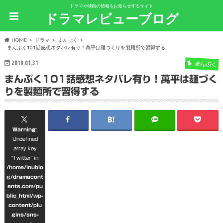
ドラマや映画の情報をお知らせするサイト
ドラマレビューブログ
HOME
ドラマ
まんぷく
まんぷく101話感想ネタバレ有り！萬平は麺づくりを製麺所で習得する
2019.01.31
まんぷく
まんぷく101話感想ネタバレ有り！萬平は麺づく
りを製麺所で習得する
Warning
:
Undefined
array key
"Twitter" in
/home/inublo
g/dramacont
ents.com/pu
blic_html/wp-
content/plu
gins/sns-