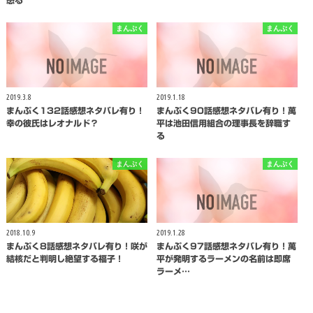
まんぷく
まんぷく
2019.3.8
2019.1.18
まんぷく132話感想ネタバレ有り！
まんぷく90話感想ネタバレ有り！萬
幸の彼氏はレオナルド？
平は池田信用組合の理事長を辞職す
る
まんぷく
まんぷく
2018.10.9
2019.1.28
まんぷく8話感想ネタバレ有り！咲が
まんぷく97話感想ネタバレ有り！萬
結核だと判明し絶望する福子！
平が発明するラーメンの名前は即席
ラーメ…