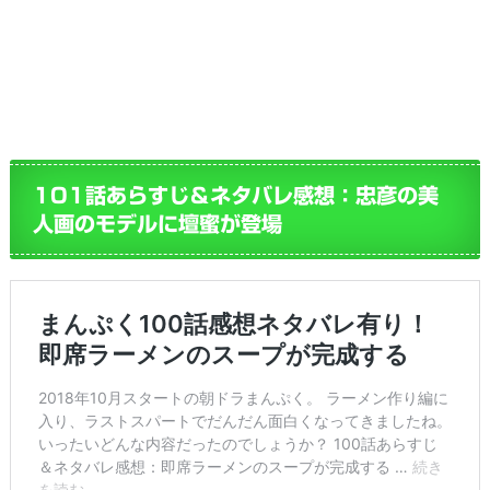
101話あらすじ＆ネタバレ感想：忠彦の美
人画のモデルに壇蜜が登場