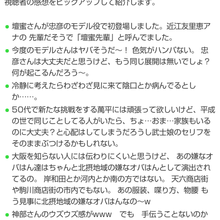
視聴者の感想をピックアップして紹介します。
壇蜜さんが忠彦のモデル役で初登場しました。近江友里恵ア
ナの 先輩だそうで「壇蜜先輩」と呼んでました。
今度のモデルさんはヤバそうだ～！ 色気がハンパない。 忠
彦さんは大丈夫だと思うけど、もう同じ展開は無いでしょ？
何が起こるんだろう～。
冷静に考えたらわざわざ見に来て陰口とか病んでるとし
か……。
50代で新たな挑戦をする萬平には頑張って欲しいけど、平成
の世で同じことしてる人がいたら、ちょ…おま…家族もいる
のに大丈夫？と心配はしてしまうだろうし武士娘のセリフを
そのままぶつけるかもしれない。
大阪を知らない人には伝わりにくいと思うけど、 あの嫌なオ
バはん達はちゃんと北摂地域の嫌なオバはんとして演出され
てるの。 岸和田とか河内とか南の方ではない。 天六商店街
や駒川商店街の市内でもない。 あの服装、喋り方、物腰 も
う見事に北摂地域の嫌なオバはんなの〜w
神部さんのウズウズ感がwww でも 手伝うことないのか