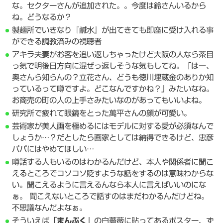
な。セクターさんが追加された。。今度は鈴さんいるから
ね。どうなるか？
製麺所でいきなり『鹹水』が出てきても即座に受け入れる事
ができる調教済みの視聴者
アキラ夫妻がお客を追い返しちゃったけど大阪の人なら茶目
っ気で明後日方向に混ぜっ返しそうな気もしてね。「はー、
奥さんら知らんの？立花さん、どうも徳川埋蔵金のありか知
っているって噂ですよ。どこなんですかね？」みたいなね。
お商売の町の人の上手さみたいなのがあってもいいよね。
研究所で疲れて眼鏡をとった萬平さんの顔が可愛い。
芸術家が美人画を極めるにはモデルに対する愛が必須なんで
しょうか…？だとしたら画家としては納得できるけど、忠彦
パパにはやめてほしい…
噂話する人もいるのはわかるんだけど、本人や関係者に聞こ
えるところでコソコソ貶すような話をするのは意味わからな
い。聞こえるように言えるんなら本人に言えばいいのにな
ぁ。 聞こえないところで話すのはまだわかるんだけどね。
不思議なんだよなぁ。
そういえば「
まんぷく
」の白薔薇に貼ってあるポスター、ず