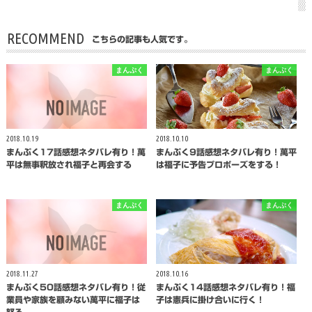
RECOMMEND
こちらの記事も人気です。
まんぷく
まんぷく
2018.10.19
2018.10.10
まんぷく17話感想ネタバレ有り！萬
まんぷく9話感想ネタバレ有り！萬平
平は無事釈放され福子と再会する
は福子に予告プロポーズをする！
まんぷく
まんぷく
2018.11.27
2018.10.16
まんぷく50話感想ネタバレ有り！従
まんぷく14話感想ネタバレ有り！福
業員や家族を顧みない萬平に福子は
子は憲兵に掛け合いに行く！
怒る