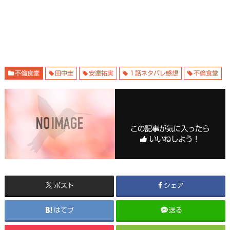
不倫食堂
田中圭
安達祐実
１話ネタバレ感想
不倫食堂
この記事が気に入ったら
いいねしよう！
ポスト
シェア
はてブ
送る