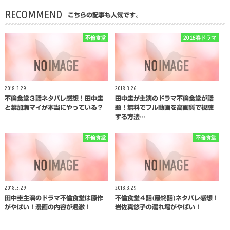
RECOMMEND
こちらの記事も人気です。
不倫食堂
2018春ドラマ
2018.3.29
2018.3.26
不倫食堂３話ネタバレ感想！田中圭
田中圭が主演のドラマ不倫食堂が話
と葉加瀬マイが本当にやっている？
題！無料でフル動画を高画質で視聴
する方法…
不倫食堂
不倫食堂
2018.3.29
2018.3.29
田中圭主演のドラマ不倫食堂は原作
不倫食堂４話(最終話)ネタバレ感想！
がやばい！漫画の内容が過激！
岩佐真悠子の濡れ場がやばい！