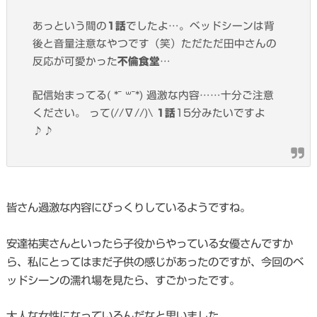
あっという間の
1話
でしたよ…。ベッドシーンは背
後と音量注意なやつです（笑）ただただ田中さんの
反応が可愛かった
不倫食堂
…
配信始まってる( *¯ ꒳¯*) 過激な内容……十分ご注意
ください。 って(//∇//)\
1話
15分みたいですよ
♪♪
皆さん過激な内容にびっくりしているようですね。
安達祐実さんといったら子役からやっている女優さんですか
ら、私にとってはまだ子供の感じがあったのですが、今回のベ
ッドシーンの濡れ場を見たら、すごかったです。
大人な女性になっているんだなと思いました。