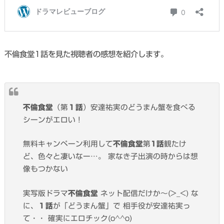
不倫食堂1話を見た視聴者の感想を紹介します。
不倫食堂
（第
１話
）安達祐実のどうまん蟹を食べる
シーンがエロい！
無料キャンペーン利用して
不倫食堂
第
1話
観たけ
ど、色々と凄いなー…。 家なき子出演の時からは想
像もつかない
実写版ドラマ
不倫食堂
ネット配信だけか～(>_<) な
に、
１話
が「どうまん蟹」で 相手役が安達祐実っ
て・・ 確実にエロチック(o^^o)