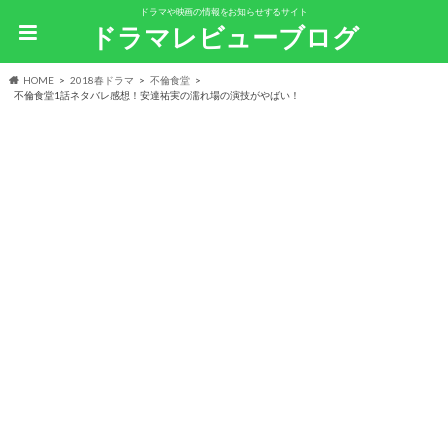
ドラマや映画の情報をお知らせするサイト
ドラマレビューブログ
HOME
2018春ドラマ
不倫食堂
不倫食堂1話ネタバレ感想！安達祐実の濡れ場の演技がやばい！