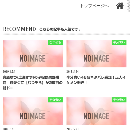
トップページへ
RECOMMEND
こちらの記事も人気です。
なつぞら
半分青い
2019.3.25
2018.5.24
奥原なつ(広瀬すず)の子役は栗野咲
半分青い46話ネタバレ感想！正人イ
莉！可愛くて【なつぞら】が2度目の
ケメン過ぎ！
朝ド…
半分青い
半分青い
2018.6.9
2018.5.23