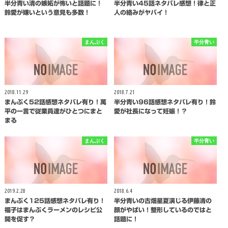
半分青い清の嫉妬が怖いと話題に！
半分青い45話ネタバレ感想！律と正
鈴愛が嫌いという意見も多数！
人の絡みがヤバイ！
まんぷく
半分青い
2018.11.29
2018.7.21
まんぷく52話感想ネタバレ有り！萬
半分青い96話感想ネタバレ有り！鈴
平の一言で従業員達がひとつにまと
愛が社長になって妊娠！？
まる
まんぷく
半分青い
2019.2.28
2018.6.4
まんぷく125話感想ネタバレ有り！
半分青いの古畑星夏演じる伊藤清の
福子はまんぷくラーメンのレシピ公
顔がやばい！整形しているのではと
開を促す？
話題に！