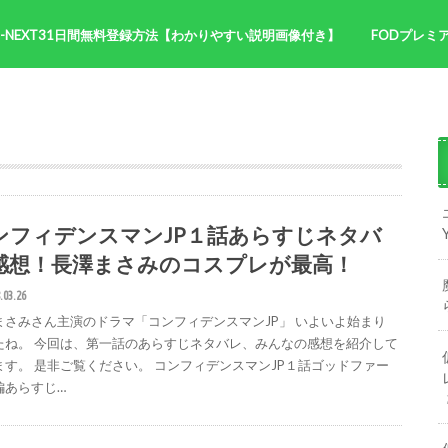
U-NEXT31日間無料登録方法【わかりやすい説明画像付き】
FODプレミ
NHK朝ドラ
サイトマッ
ンフィデンスマンJP１話あらすじネタバ
感想！長澤まさみのコスプレが最高！
.03.26
まさみさん主演のドラマ「コンフィデンスマンJP」 いよいよ始まり
たね。 今回は、第一話のあらすじネタバレ、みんなの感想を紹介して
ます。 是非ご覧ください。 コンフィデンスマンJP１話ゴッドファー
編あらすじ…