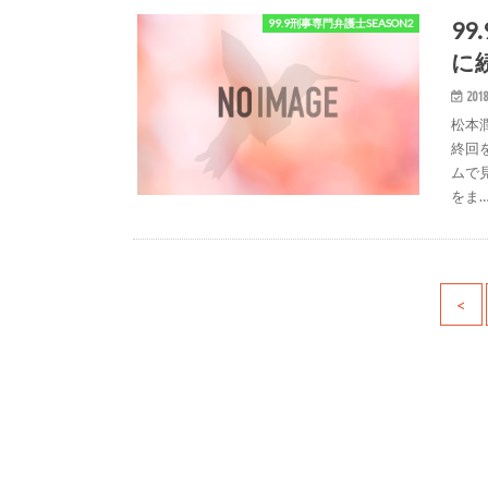
9
99.9刑事専門弁護士SEASON2
に
2018
松本
終回
ムで
をま
<