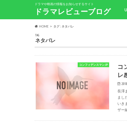
ドラマや映画の情報をお知らせするサイト
ドラマレビューブログ
HOME
タグ : ネタバレ
TAG
ネタバレ
コ
コンフィデンスマンJP
レ
2018
長澤
まし
いき
ザー