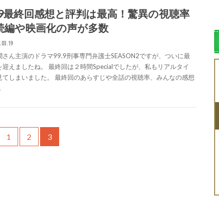
9.9最終回感想と評判は最高！驚異の視聴率
続編や映画化の声が多数
.03.19
潤さん主演のドラマ99.9刑事専門弁護士SEASON2ですが、ついに最
を迎えましたね。 最終回は２時間Specialでしたが、私もリアルタイ
見てしまいました。 最終回のあらすじや全話の視聴率、みんなの感想
…
1
2
3