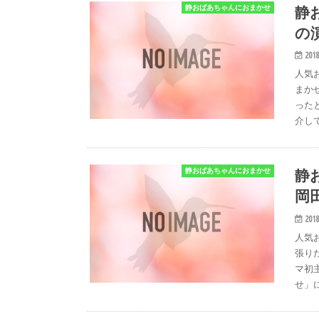
静
静おばあちゃんにおまかせ
の
2018
人気
まか
った
介し
静
静おばあちゃんにおまかせ
岡
2018
人気
張り
マ初
せ」