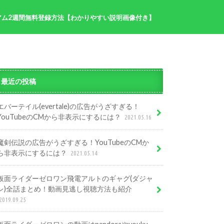
アム2週間無料登録方法【わかりやすい説明画像付き】
半分青い記事まとめ
プ
最近の投稿
エバーテイル(evertale)の広告がうざすぎる！
YouTubeのCMから非表示にするには？
2021.05.16
魔剣伝説の広告がうざすぎる！YouTubeのCMか
ら非表示にするには？
2021.05.14
仮面ライダーゼロワン飛電アルトのギャグ(ダジャ
レ)全話まとめ！動画見逃し視聴方法も紹介
2019.09.25