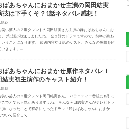
おばあちゃんにおまかせ主演の岡田結実
演技は下手くそ？1話ネタバレ感想！
.03.25
お笑い芸人の２世タレントの岡田結実さん主演の静おばあちゃんにお
せ。 第1話が放送しましたね。 全２話のドラマですので、前半が終わ
ということになります。 放送内容や１話のゲスト、みんなの感想を紹
ていきます。…
おばあちゃんにおまかせ原作ネタバレ！
田結実初主演作のキャスト紹介！
.03.25
お笑い芸人の２世タレント岡田結実さん。 バラエティー番組にも引っ
だこでとても人気がありますよね。 そんな岡田結実さんがテレビドラ
主演になったことで有名になったドラマ「静おばあちゃんにおまか
について紹介して…