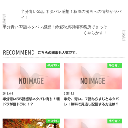
半分青い35話ネタバレ感想！秋風の漫画への情熱がヤバ
イ！
半分青い33話ネタバレ感想！鈴愛秋風羽織事務所でさっそ
くやらかす！
RECOMMEND
こちらの記事も人気です。
半分青い
半分青い
2018.6.4
2018.4.9
半分青い55話感想ネタバレ有り！朝
半分、青い。７話あらすじとネタバ
ドラが昼ドラに！？
レ！無料で見逃し配信する方法は？
半分青い
半分青い