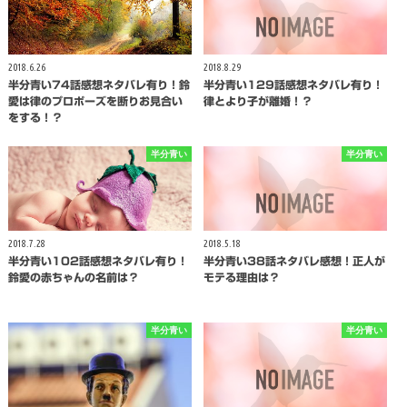
2018.6.26
2018.8.29
半分青い74話感想ネタバレ有り！鈴
半分青い129話感想ネタバレ有り！
愛は律のプロポーズを断りお見合い
律とより子が離婚！？
をする！？
半分青い
半分青い
2018.7.28
2018.5.18
半分青い102話感想ネタバレ有り！
半分青い38話ネタバレ感想！正人が
鈴愛の赤ちゃんの名前は？
モテる理由は？
半分青い
半分青い