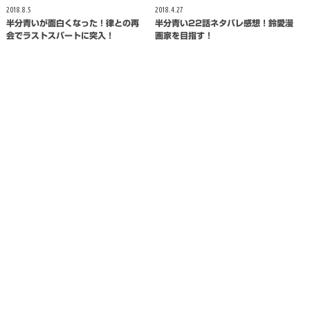
2018.8.5
2018.4.27
半分青いが面白くなった！律との再
半分青い22話ネタバレ感想！鈴愛漫
会でラストスパートに突入！
画家を目指す！