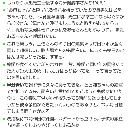
しっかり秋風先生自慢するガチ勢菱本さんかわいい
“お母ちゃん”と呼ばれる憧れを持っていたので長男にはお母
ちゃん呼びを。 保育園卒園頃、先生に小学生になるのですか
らお父さんお母さんと呼びましょうねと教えがあったらし
く、従順な長男はそれから私をお母さんと呼ぶように。 また
お母ちゃんと呼ばれたい。
これも楽しみ。土佐さんの≪今日の爆笑≫は毎日ツボが全く
同じで超嬉しい。歌広場さんのも面白い。 にしても今日のご
はんは寂しかったね、すずめ。
鈴愛が食べてたたぶんホカ弁。 昔、鈴愛と同い年の同僚だっ
た人が短大生の頃 「ホカ弁ばっか食べてた」 って言ってた
のを思い出した。
半分青い
で朝ドラに久々に戻ってきた。とと姉ちゃんの終盤
で挫折して以来、面白いと言われてたひよっこも観ずにいた
のに。この春に子供が小学校入って8時前に送り出してしま
うから観る余裕ができたっていうのもあるけど、つい毎日観
てしまう面白さがある。
洗濯機待つ間昨日の録画。スタートから泣ける。子供の旅立
ちは嬉しくもありさびしくもあるなぁ