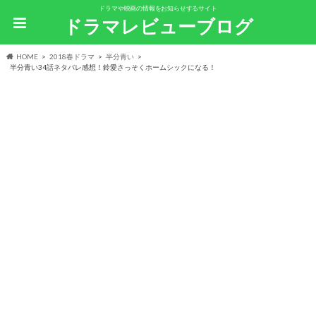
ドラマや映画の情報をお知らせするサイト
ドラマレビューブログ
HOME
2018春ドラマ
半分青い
半分青い34話ネタバレ感想！鈴愛さっそくホームシックになる！