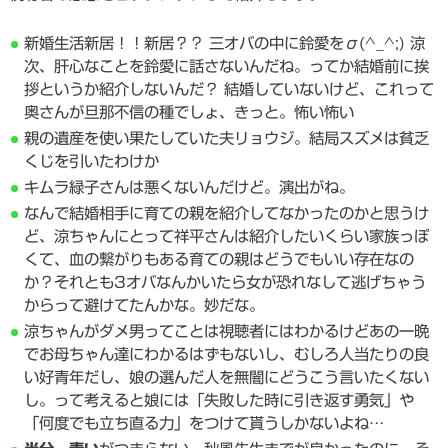
新婚生活新居！！新居？？ 三オバの中に鈴愛をσ(^_^;) 涼
次、肝心なことを鈴愛に話さないんだね。ってか結婚前に挨
拶というか紹介しないんだ？ 結婚していないけど、これって
奥さんが旦那不信の種でしょ、きっと。怖い怖い
親の遺産を使い果たしていた夫リョウジ。結局スズメは貧乏
くじを引いたわけか
キムラ緑子さんは悪くないんだけど。演出がね。
なんで結婚相手に育ての親を紹介してなかったのかと思うけ
ど、涼ちゃんにとって祥平さんは紹介したいくらい家族っぽ
くて、血の繋がりもある育ての親はどうでもいい存在なの
か？それとも3オバなんかいたら女が恐れなして逃げちゃう
からって避けてたんかな。妙だな。
涼ちゃんがダメ男ってことは視聴者にはわかるけどあの一晩
でお母ちゃん達にわかるはずもないし、むしろ人当たりの良
い好青年だし、娘の選んだ人を無闇にどうこう言いたくない
し。って考えると娘には「失敗した時に引き返す勇気」や
「何度でも立ち直る力」をつけて貰うしかないよね…