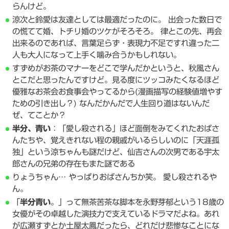
らんけど。
涼次と鈴愛は友達としては最適だったのに。 出会った数日で
の慌てて婚、トチリ婚のツケがそろそろ。 律とこの先、再会
出来るのであれば、言葉足らず・表現力不足ですれ違った二
人も大人になって上手く噛み合うかもしれない。
すずめがお茶のマナーをどこで学んだかというと、秋風さん
とこだと思ったんですけど。見る度にツッコみたくなるほど
優雅なお茶会お食事会やってるから(漫画描写の経験値増やす
ための引き出し？) なんだかんだで人生回り道はないんだ
ぜ、てことか？
半分、青い
：「愛し殺される」ほど面倒をみてくれたおばさ
んたちや、覚えきれない程の親戚がいるらしいのに「天涯孤
独」という涼ちゃんも謎だけど、仙吉さんの次男である宇太
郎さんの兄弟の存在もまた謎である
りょうちゃん… やっぱりおばさんちか笑。 愛し殺されるや
ん。
「
半分青い
。」って無茶苦茶な脚本を永野芽郁という18歳の
女優がその卓越した演技力で支えているドラマだよね。あれ
が広瀬すずとか土屋太鳳だったら、どれだけ悲惨なことにな