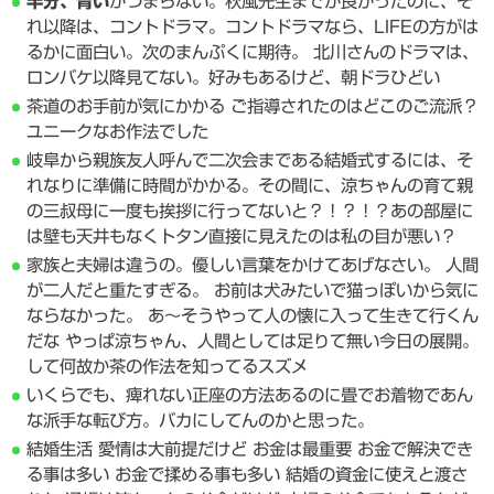
半分、青い
がつまらない。秋風先生までが良かったのに、そ
れ以降は、コントドラマ。コントドラマなら、LIFEの方がは
るかに面白い。次のまんぷくに期待。 北川さんのドラマは、
ロンバケ以降見てない。好みもあるけど、朝ドラひどい
茶道のお手前が気にかかる ご指導されたのはどこのご流派？
ユニークなお作法でした
岐阜から親族友人呼んで二次会まである結婚式するには、そ
れなりに準備に時間がかかる。その間に、涼ちゃんの育て親
の三叔母に一度も挨拶に行ってないと？！？！？あの部屋に
は壁も天井もなくトタン直接に見えたのは私の目が悪い？
家族と夫婦は違うの。優しい言葉をかけてあげなさい。 人間
が二人だと重たすぎる。 お前は犬みたいで猫っぽいから気に
ならなかった。 あ～そうやって人の懐に入って生きて行くん
だな やっぱ涼ちゃん、人間としては足りて無い今日の展開。
して何故か茶の作法を知ってるスズメ
いくらでも、痺れない正座の方法あるのに畳でお着物であん
な派手な転び方。バカにしてんのかと思った。
結婚生活 愛情は大前提だけど お金は最重要 お金で解決でき
る事は多い お金で揉める事も多い 結婚の資金に使えと渡さ