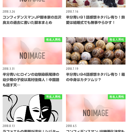
2018.3.26
2018.7.16
コンフィデンスマンJP脚本家の古沢
半分青い91話感想ネタバレ有り！鈴
良太の過去に書いた脚本まとめ
愛は結婚式でも無事やらかす！
有名人男性
有名人男性
2018.3.31
2018.7.19
半分青いヒロインの幼馴染萩尾律の
半分青い94話感想ネタバレ有り！箱
幼少期の子役は高村佳偉人！中国語
の中身はカタツムリ？
も話す天…
有名人男性
有名人男性
2018.8.13
2018.6.5
ラファエルの素顔が流出！シバター
コンフィデンスマンJP映画化決定も