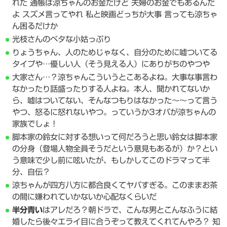
れた 通帳は涼ちゃんのお金だけど 夫婦のお金でもあるんだ
よ スズメ言ってやれ 私と映画どっちが大事 言っても涼ちゃ
ん困るだけか
光枝さんのベタな小姑っぷり
りょうちゃん、人のためじゃなく、自分のために嘘ついてる
タイプや…優しい人（そう見える人）にありがちのやつや
大家さん…？涼ちゃんこういうとこあるよね。大事な事言わ
なかったり話盛ったりする人よね。本人、聞かれてないか
ら、嘘はついてない、そんなつもりはなかった〜～って言う
やつ、怒るに怒れないやつ。っていうか3オバが涼ちゃんの
家族でしょ！
脚本家の鈴女に対する想いって何だろうと思い鈴女は脚本家
の分身（登場人物全員そうだという意見もあるが）か？とい
う意味で少し前に呟いたが、もしかしてこのドラマって半
分、自伝？
涼ちゃんが四方八方に都合良くてヤバすぎる。このままお茶
の間に嫌われていかないか心配なくらいだ
半分青い
はアレだろ？朝ドラで、こんな男とこんなふうに結
婚したら後々エライ目に合うぞって教えてくれてんやろ？ 知