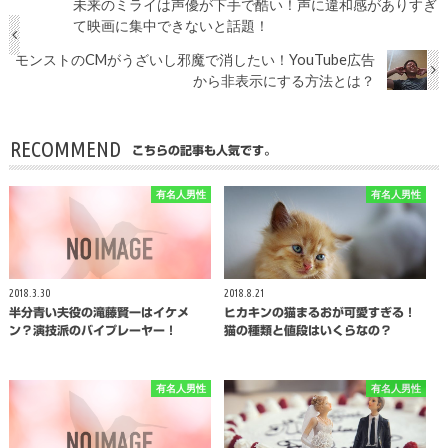
未来のミライは声優が下手で酷い！声に違和感がありすぎ
て映画に集中できないと話題！
モンストのCMがうざいし邪魔で消したい！YouTube広告
から非表示にする方法とは？
RECOMMEND
こちらの記事も人気です。
有名人男性
有名人男性
2018.3.30
2018.8.21
半分青い夫役の滝藤賢一はイケメ
ヒカキンの猫まるおが可愛すぎる！
ン？演技派のバイプレーヤー！
猫の種類と値段はいくらなの？
有名人男性
有名人男性