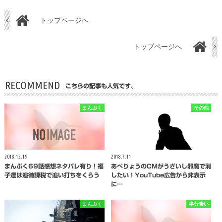
トップページへ
トップページへ
RECOMMEND
こちらの記事も人気です。
まんぷく
その他
2018.12.19
2018.7.11
まんぷく69話感想ネタバレ有り！福
あべりょうのCMがうざいし邪魔で消
子達は追徴課税で追い打ちをくらう
したい！YouTube広告から非表示
に…
まんぷく
半分青い