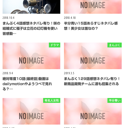
2018.10.4
2018.4.18
まんぷく4話感想ネタバレ有り！咲の
半分青い15話あらすじネタバレ感
結婚式に福子は立花の幻灯機を使い
想！美少女は誰なの？
皆感動…
ドラマ
まんぷく
2018.9.4
2019.3.5
絶対零度10話(最終話)動画は
まんぷく129話感想ネタバレ有り！
dailymotionやようつべで見れ
新商品開発チームに源も招集される
る？…
有名人女性
半分青い