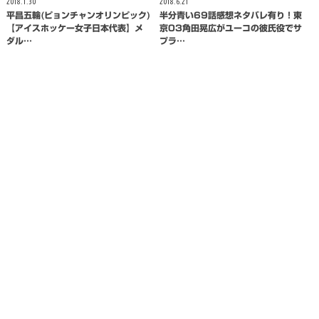
2018.1.30
2018.6.21
平昌五輪(ピョンチャンオリンピック)
半分青い69話感想ネタバレ有り！東
【アイスホッケー女子日本代表】メ
京03角田晃広がユーコの彼氏役でサ
ダル…
プラ…