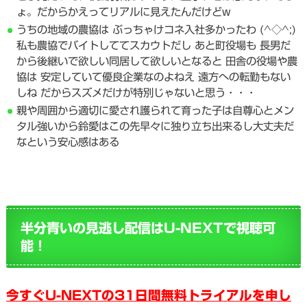
ょ。だからかえってリアルに見えたんだけどw
うちの地域の農協は ぶっちゃけコネ入社多かったわ (^◇^;)
私も農協でバイトしててスカウトだし あと町役場も 長男だ
から後継いで欲しい同居して欲しいとなると 田舎の役場や農
協は 安定していて優良企業なのよねえ 遠方への転勤もない
しね だからスズメだけが特別じゃないと思う・・・
親や周囲から適切に愛され護られて育った子は自尊心とメン
タル強いから鈴愛はこの先早々に独り立ち出来るし大丈夫だ
なという安心感はある
半分青いの見逃し配信はU-NEXTで視聴可
能！
今すぐU-NEXTの31日間無料トライアルを申し