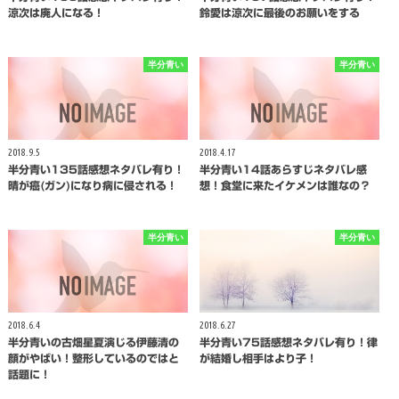
涼次は廃人になる！
鈴愛は涼次に最後のお願いをする
半分青い
半分青い
2018.9.5
2018.4.17
半分青い135話感想ネタバレ有り！
半分青い14話あらすじネタバレ感
晴が癌(ガン)になり病に侵される！
想！食堂に来たイケメンは誰なの？
半分青い
半分青い
2018.6.4
2018.6.27
半分青いの古畑星夏演じる伊藤清の
半分青い75話感想ネタバレ有り！律
顔がやばい！整形しているのではと
が結婚し相手はより子！
話題に！