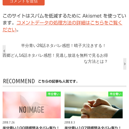
このサイトはスパムを低減するために Akismet を使ってい
ます。
コメントデータの処理方法の詳細はこちらをご覧く
ださい
。
半分青い28話ネタバレ感想！晴子大泣きする！
西郷どん16話ネタバレ感想！見逃し放送を無料で見るお得
な方法とは？
RECOMMEND
こちらの記事も人気です。
半分青い
半分青い
2018.7.26
2018.8.3
半分青い100話感想ネタバレ有り！
半分青い107話感想ネタバレ有り！