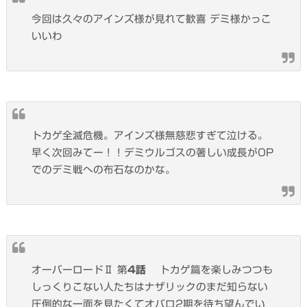
今回は久々のアインズ様が見れて歓喜 デミ様かっこ
いいわ
トカゲ全滅危機。アインズ様無慈悲すぎて泣ける。
早く次回みてー！！デミウルゴスの著しい成長がOP
でのデミ戦への布石なのかな。
オーバーロードⅡ 第
4話
トカゲ篇を楽しみつつも
しっくりこない人たちはナザリックのまだ知らない
圧倒的な一面を見たくてオバロ2期を待ち望んでい