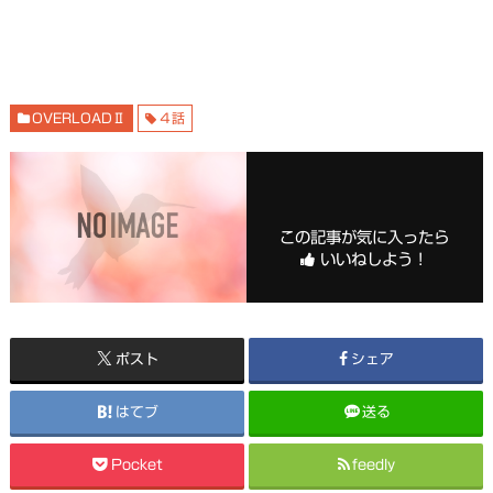
OVERLOADⅡ
４話
この記事が気に入ったら
いいねしよう！
ポスト
シェア
はてブ
送る
Pocket
feedly