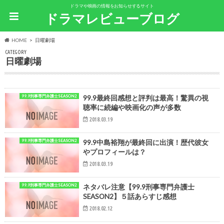
ドラマや映画の情報をお知らせするサイト
ドラマレビューブログ
HOME
日曜劇場
CATEGORY
日曜劇場
99.9刑事専門弁護士SEASON2
99.9最終回感想と評判は最高！驚異の視
聴率に続編や映画化の声が多数
2018.03.19
99.9刑事専門弁護士SEASON2
99.9中島裕翔が最終回に出演！歴代彼女
やプロフィールは？
2018.03.19
99.9刑事専門弁護士SEASON2
ネタバレ注意【99.9刑事専門弁護士
SEASON2】５話あらすじ感想
2018.02.12